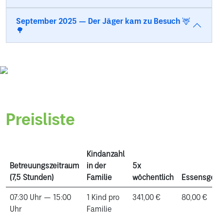
September 2025 — Der Jäger kam zu Besuch 🦌
🌳
Preisliste
Kindanzahl
Betreuungszeitraum
in der
5x
(7,5 Stunden)
Familie
wöchentlich
Essensgel
07:30 Uhr — 15:00
1 Kind pro
341,00 €
80,00 €
Uhr
Familie